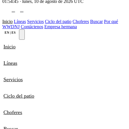
01:54:45
·
lunes, 10 de agosto de 2026
UTC
WORLDWIDE DEPO
NEW JERSEY
Inicio
Líneas
Servicios
Ciclo del patio
Choferes
Buscar
Por qué
WWDNJ
Contáctenos
Empresa hermana
EN
|
ES
Inicio
Líneas
Servicios
Ciclo del patio
Choferes
Buscar